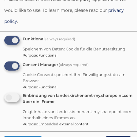
Weitere Informationen und Widerrufshinweise finden
would like to use.
To learn more, please read our
privacy
Sie in der
Datenschutzerklärung
.
policy
.
CAPTCHA
(always required)
Funktional
Math question (1 + 1 =)
Speichern von Daten: Cookie für die Benutzersitzung
Purpose
:
Functional
(always required)
Consent Manager
Solve this simple math problem and enter the result. E.g.
Cookie Consent speichert Ihre Einwilligungsstatus im
for 1+3, enter 4.
Browser
Purpose
:
Functional
This question is for testing whether or not you are a
Einbindung von landeskirchenamt-my.sharepoint.com
human visitor and to prevent automated spam
über ein iFrame
Zeigt Inhalte von landeskirchenamt-my.sharepoint.com
submissions.
innerhalb eines iFrames an.
Purpose
:
Embedded external content