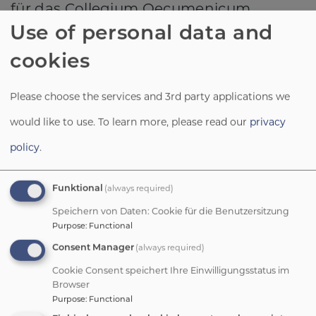
für das Collegium Oecumenicum.
Use of personal data and
Das Hausleben wurde geprägt durch
die
Studienleiter:innen
. Fast alle
cookies
brachten hierfür ökumenische
Please choose the services and 3rd party applications we
Erfahrungen aus Partnerkirchen in
Lateinamerika mit. Der langjährige
would like to use.
To learn more, please read our
privacy
Direktor von Mission EineWelt,
policy
.
Pfr. Peter Weigand war in den
Aufbaufjahren 1986 bis 1992 als
(always required)
Funktional
Studienleiter tätig. Sein Nachfolger,
Speichern von Daten: Cookie für die Benutzersitzung
Pfr. Jürgen Reichelleitete das Haus von
Purpose
:
Functional
1993 bis 1999, und ist seit 2012
(always required)
Consent Manager
Generalsekretär der Evangelischen
Cookie Consent speichert Ihre Einwilligungsstatus im
Mission in Solidarität (EMS) mit Sitz in
Browser
Stuttgart. Der heutige Leiter der
Purpose
:
Functional