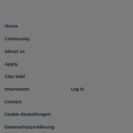
Home
COemunity
About us
Hauptnavigation
Apply
COe Wiki
Impressum
Log in
Fußbereichsmenü
Benutzer
Contact
Cookie-Einstellungen
Datenschutzerklärung